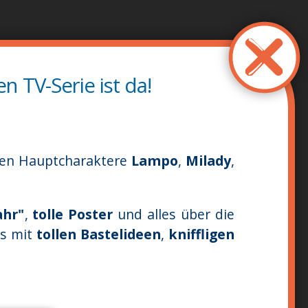
n TV-Serie ist da!
chen Hauptcharaktere
Lampo
,
Milady
,
ahr"
,
tolle Poster
und alles über die
es mit
tollen Bastelideen
,
kniffligen