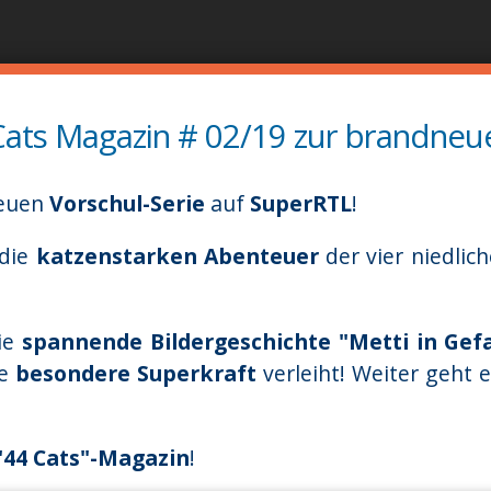
Перейти
до
основного
вмісту
 Cats Magazin # 02/19 zur brandneue
neuen
Vorschul-Serie
auf
SuperRTL
!
 die
katzenstarken Abenteuer
der vier niedli
ie
spannende Bildergeschichte "Metti in Gef
ne
besondere Superkraft
verleiht! Weiter geht 
"44 Cats"-Magazin
!