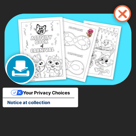
Перейти
до
основного
вмісту
Your Privacy Choices
Notice at collection