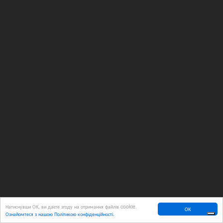
Натиснувши ОК, ви даєте згоду на отримання файлів cookie.
ОК
Ознайомтеся з нашою Політикою конфіденційності.