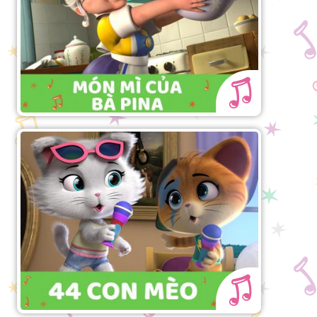
Bài hát "44 Con Mèo"
Trổ tài ca sĩ cùng Buffycats!