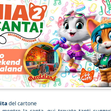
ita
del cartone
o mentre la canta,
qui
trovate tanti sugge