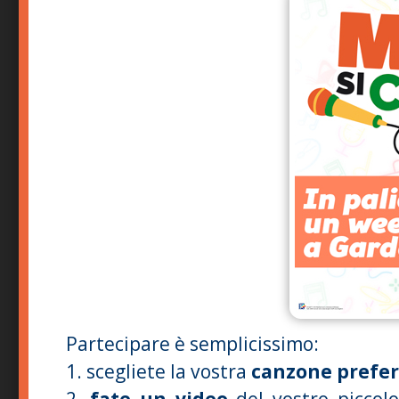
Partecipare è semplicissimo:
1. scegliete la vostra
canzone prefer
2.
fate un video
del vostro piccol