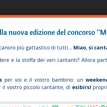
Direkt
zum
Inhalt
lla nuova edizione del concorso “Mi
canoro più gattastico di tutti…
Miao, si cant
dere e la stoffa dei veri cantanti? Allora pa
a
per voi e il vostro bambino: un
weekend
er il vostro piccolo cantante, di
esibirsi
propri